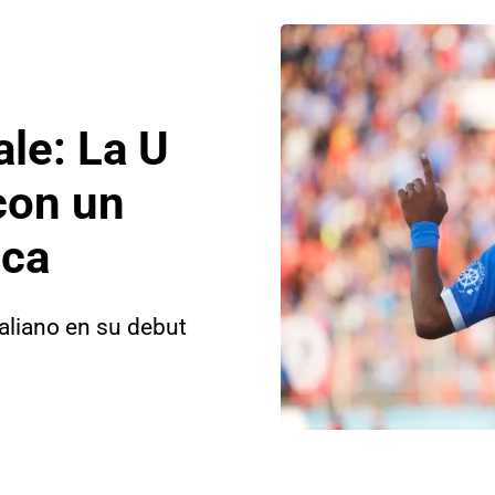
ale: La U
 con un
ica
taliano en su debut