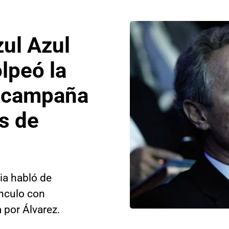
ul Azul
lpeó la
a campaña
es de
ia habló de
ínculo con
 por Álvarez.