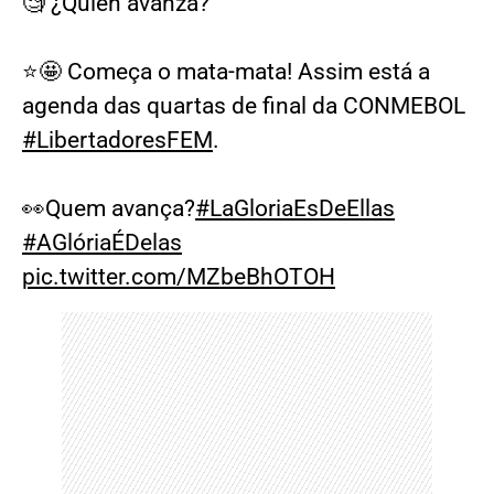
🧐 ¿Quién avanza?
⭐🤩 Começa o mata-mata! Assim está a
agenda das quartas de final da CONMEBOL
#LibertadoresFEM
.
👀Quem avança?
#LaGloriaEsDeEllas
#AGlóriaÉDelas
pic.twitter.com/MZbeBhOTOH