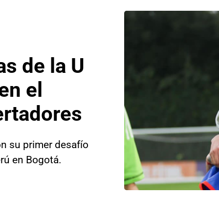
as de la U
 en el
ertadores
on su primer desafío
erú en Bogotá.