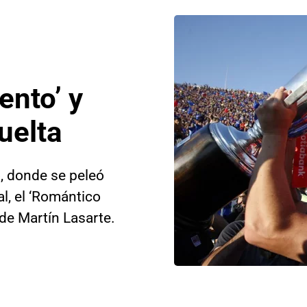
nto’ y
uelta
 donde se peleó
al, el ‘Romántico
 de Martín Lasarte.